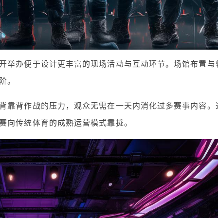
开举办便于设计更丰富的现场活动与互动环节。场馆布置与
阶。
背靠背作战的压力，观众无需在一天内消化过多赛事内容。
赛向传统体育的成熟运营模式靠拢。