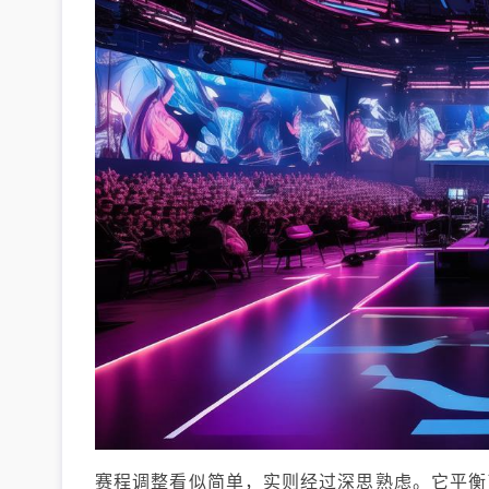
赛程调整看似简单，实则经过深思熟虑。它平衡