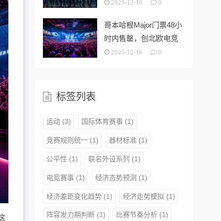
观赛体验
2025-12-16
0
哥本哈根Major门票48小
时内售罄，创北欧电竞
赛事
2025-12-16
0
标签列表
运动
(3)
国际体育赛事
(1)
竞赛规则统一
(1)
器材标准
(1)
公平性
(1)
联名外设系列
(1)
电竞赛事
(1)
经济态势预测
(1)
经济差距变化趋势
(1)
经济走势模拟
(1)
阵容发力期判断
(1)
比赛节奏分析
(1)
这