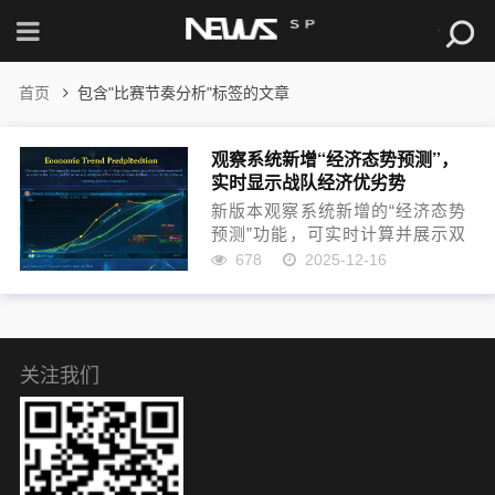
首页
包含"比赛节奏分析"标签的文章
观察系统新增“经济态势预测”，
实时显示战队经济优劣势
新版本观察系统新增的“经济态势
预测”功能，可实时计算并展示双
方战队的经济差距变化趋势。系
678
2025-12-16
统基于当前经济差、英雄发育及
防御塔状态，对未来几分钟的经
济走势进行模拟，并在优势方图
标旁显示预期增长，劣势方则...
关注我们