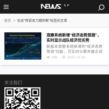
首页
包含"阵容发力期判断"标签的文章
观察系统新增“经济态势预测”，
实时显示战队经济优劣势
新版本观察系统新增的“经济态势
预测”功能，可实时计算并展示双
方战队的经济差距变化趋势。系
686
2025-12-16
统基于当前经济差、英雄发育及
防御塔状态，对未来几分钟的经
济走势进行模拟，并在优势方图
标旁显示预期增长，劣势方则...
关注我们